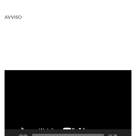
AVVISO
Video
Player
00:00
01:28