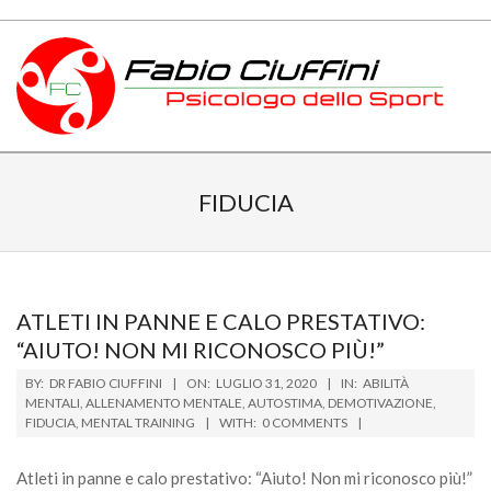
Skip
to
content
PSICOLOGO
Primary
DELLO
Navigation
FIDUCIA
Menu
SPORT
TOSCANA
ATLETI IN PANNE E CALO PRESTATIVO:
“AIUTO! NON MI RICONOSCO PIÙ!”
2020-
BY:
DR FABIO CIUFFINI
ON:
LUGLIO 31, 2020
IN:
ABILITÀ
07-
MENTALI
,
ALLENAMENTO MENTALE
,
AUTOSTIMA
,
DEMOTIVAZIONE
,
FIDUCIA
,
MENTAL TRAINING
WITH:
0 COMMENTS
31
Atleti in panne e calo prestativo: “Aiuto! Non mi riconosco più!”