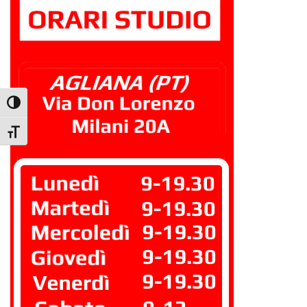
Attiva/disattiva alto contrasto
Attiva/disattiva dimensione testo