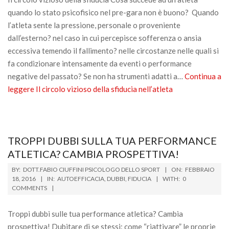
quando lo stato psicofisico nel pre-gara non è buono? Quando
l’atleta sente la pressione, personale o proveniente
dall’esterno? nel caso in cui percepisce sofferenza o ansia
eccessiva temendo il fallimento? nelle circostanze nelle quali si
fa condizionare intensamente da eventi o performance
negative del passato? Se non ha strumenti adatti a…
Continua a
leggere
Il circolo vizioso della sfiducia nell’atleta
TROPPI DUBBI SULLA TUA PERFORMANCE
ATLETICA? CAMBIA PROSPETTIVA!
2016-
BY:
DOTT.FABIO CIUFFINI PSICOLOGO DELLO SPORT
ON:
FEBBRAIO
02-
18, 2016
IN:
AUTOEFFICACIA
,
DUBBI
,
FIDUCIA
WITH:
0
COMMENTS
18
Troppi dubbi sulle tua performance atletica? Cambia
prospettiva! Dubitare di se stessi: come “riattivare” le proprie