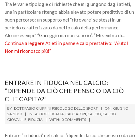
Tra le varie tipologie di richieste che mi giungono dagli atleti,
una in particolare ritengo abbia elevato potere predittivo di un
buon percorso: un supporto nel “ritrovare” se stessi in un
periodo caratterizzato da netto calo della performance.
Alcune esempi? “Gareggio ma non sono io“. “Mi sembra di…
Continua a leggere
Atleti in panne e calo prestativo: “Aiuto!
Non mi riconosco più!”
ENTRARE IN FIDUCIA NEL CALCIO:
“DIPENDE DA CIÒ CHE PENSO O DA CIÒ
CHE CAPITA?”
2019-
BY:
DOTT.FABIO CIUFFINI PSICOLOGO DELLO SPORT
ON:
GIUGNO
06-
24, 2019
IN:
AUTOEFFICACIA
,
CALCIATORI
,
CALCIO
,
CALCIO
GIOVANILE
,
FIDUCIA
WITH:
0 COMMENTS
24
Entrare “in fiducia” nel calcio: “dipende da ciò che penso o da ciò