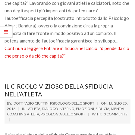
che capita?” Lavorando con giovani atleti e calciatori, noto che
uno degli aspetti più importanti da potenziare è
l’autoefficacia percepita (costrutto introdotto dallo Psicologo
Albert Bandura), ovvero la convinzione circa la propria
capacità di fare fronte in modo positivo ad un compito. Il
potenziamento dell’autoefficacia garantisce lo sviluppo…
Continua a leggere
Entrare in fiducia nel calcio: “dipende da ciò
che penso o da ciò che capita?”
IL CIRCOLO VIZIOSO DELLA SFIDUCIA
NELL’ATLETA
2016-
BY:
DOTT.FABIO CIUFFINI PSICOLOGO DELLO SPORT
ON:
LUGLIO 25,
07-
2016
IN:
ATLETA
,
DIALOGO INTERNO
,
EMOZIONI
,
FIDUCIA
,
MENTAL
COACHING ATLETA
,
PSICOLOGIA DELLO SPORT
WITH:
0 COMMENTS
25
Il circolo vizioso della sfiducia Cosa succede ad un atleta