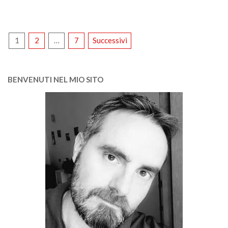
PAGINAZIONE
1
2
…
7
Successivi
DEGLI
ARTICOLI
BENVENUTI NEL MIO SITO