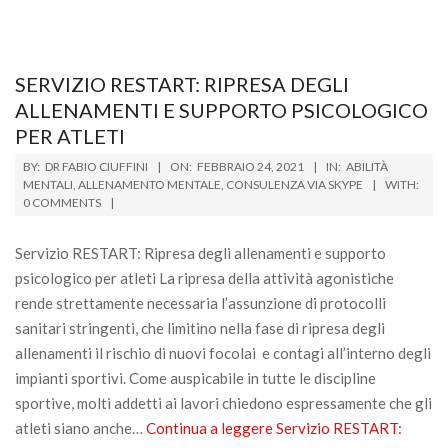
SERVIZIO RESTART: RIPRESA DEGLI
ALLENAMENTI E SUPPORTO PSICOLOGICO
PER ATLETI
2021-
BY:
DR FABIO CIUFFINI
ON:
FEBBRAIO 24, 2021
IN:
ABILITÀ
02-
MENTALI
,
ALLENAMENTO MENTALE
,
CONSULENZA VIA SKYPE
WITH:
0 COMMENTS
24
Servizio RESTART: Ripresa degli allenamenti e supporto
psicologico per atleti La ripresa della attività agonistiche
rende strettamente necessaria l’assunzione di protocolli
sanitari stringenti, che limitino nella fase di ripresa degli
allenamenti il rischio di nuovi focolai e contagi all’interno degli
impianti sportivi. Come auspicabile in tutte le discipline
sportive, molti addetti ai lavori chiedono espressamente che gli
atleti siano anche…
Continua a leggere
Servizio RESTART: