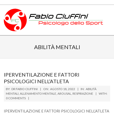
Skip
to
content
PSICOLOGO
Primary
DELLO
Navigation
ABILITÀ MENTALI
Menu
SPORT
TOSCANA
IPERVENTILAZIONE E FATTORI
PSICOLOGICI NELL’ATLETA
2022-
BY:
DR FABIO CIUFFINI
ON:
AGOSTO 18, 2022
IN:
ABILITÀ
08-
MENTALI
,
ALLENAMENTO MENTALE
,
AROUSAL
,
RESPIRAZIONE
WITH:
0 COMMENTS
18
IPERVENTILAZIONE E FATTORI PSICOLOGICI NELL’ATLETA