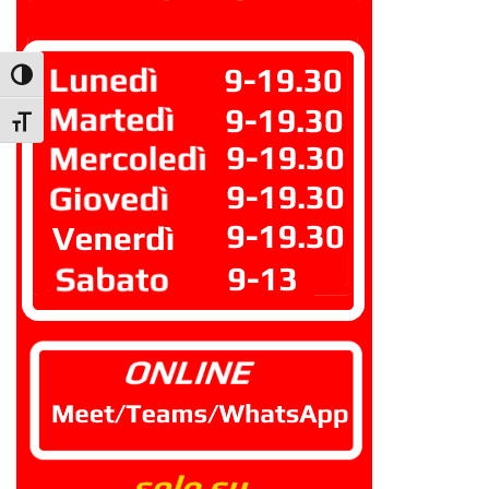
Attiva/disattiva alto contrasto
Attiva/disattiva dimensione testo