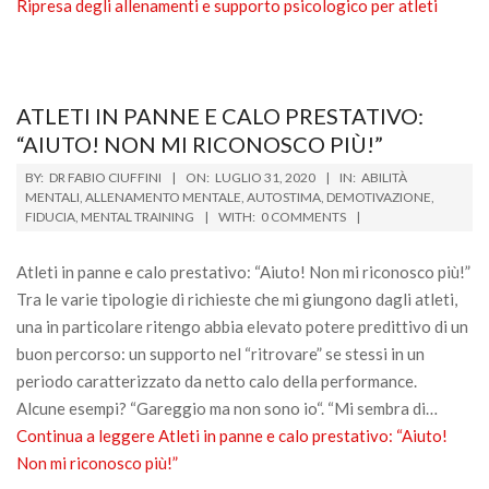
Ripresa degli allenamenti e supporto psicologico per atleti
ATLETI IN PANNE E CALO PRESTATIVO:
“AIUTO! NON MI RICONOSCO PIÙ!”
2020-
BY:
DR FABIO CIUFFINI
ON:
LUGLIO 31, 2020
IN:
ABILITÀ
07-
MENTALI
,
ALLENAMENTO MENTALE
,
AUTOSTIMA
,
DEMOTIVAZIONE
,
FIDUCIA
,
MENTAL TRAINING
WITH:
0 COMMENTS
31
Atleti in panne e calo prestativo: “Aiuto! Non mi riconosco più!”
Tra le varie tipologie di richieste che mi giungono dagli atleti,
una in particolare ritengo abbia elevato potere predittivo di un
buon percorso: un supporto nel “ritrovare” se stessi in un
periodo caratterizzato da netto calo della performance.
Alcune esempi? “Gareggio ma non sono io“. “Mi sembra di…
Continua a leggere
Atleti in panne e calo prestativo: “Aiuto!
Non mi riconosco più!”