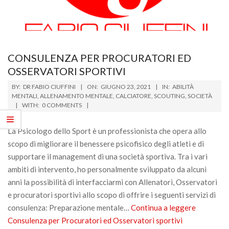
CONSULENZA PER PROCURATORI ED
OSSERVATORI SPORTIVI
2021-
BY:
DR FABIO CIUFFINI
ON:
GIUGNO 23, 2021
IN:
ABILITÀ
06-
MENTALI
,
ALLENAMENTO MENTALE
,
CALCIATORE
,
SCOUTING
,
SOCIETÀ
WITH:
0 COMMENTS
23
La Psicologo dello Sport è un professionista che opera allo
scopo di migliorare il benessere psicofisico degli atleti e di
supportare il management di una società sportiva. Tra i vari
ambiti di intervento, ho personalmente sviluppato da alcuni
anni la possibilità di interfacciarmi con Allenatori, Osservatori
e procuratori sportivi allo scopo di offrire i seguenti servizi di
consulenza: Preparazione mentale…
Continua a leggere
Consulenza per Procuratori ed Osservatori sportivi