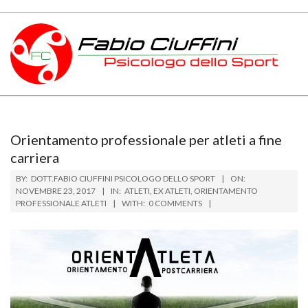
Skip
to
content
PSICOLOGO
Primary
DELLO
Navigation
Menu
SPORT
Orientamento professionale per atleti a fine
carriera
TOSCANA
BY:
DOTT.FABIO CIUFFINI PSICOLOGO DELLO SPORT
ON:
NOVEMBRE 23, 2017
IN:
ATLETI
,
EX ATLETI
,
ORIENTAMENTO
PROFESSIONALE ATLETI
WITH:
0 COMMENTS