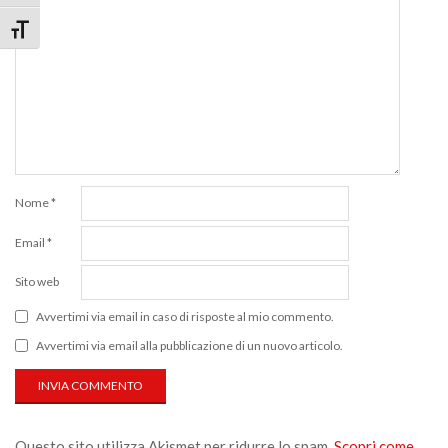
Attiva/disattiva dimensione testo
Nome
*
Email
*
Sito web
Avvertimi via email in caso di risposte al mio commento.
Avvertimi via email alla pubblicazione di un nuovo articolo.
Questo sito utilizza Akismet per ridurre lo spam.
Scopri come