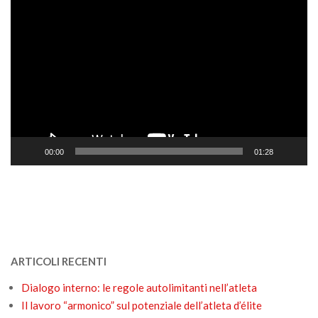
Video
Player
00:00
01:28
ARTICOLI RECENTI
Dialogo interno: le regole autolimitanti nell’atleta
Il lavoro “armonico” sul potenziale dell’atleta d’élite