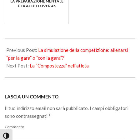
LA PREPARAZIONE MENTALE
PER ATLETI OVER 45
2017-
11-
Previous Post:
La simulazione della competizione: allenarsi
23
“per la gara” o “con la gara”?
Next Post:
La “Compostezza” nell’atleta
LASCIA UN COMMENTO
Il tuo indirizzo email non sarà pubblicato.
I campi obbligatori
sono contrassegnati
*
Commento
*
Attiva/disattiva alto contrasto