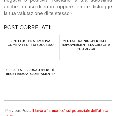
anche in caso di errore oppure l’errore distrugge
la tua valutazione di te stesso?
POST CORRELATI:
L'INTELLIGENZA EMOTIVA
MENTAL TRAINING PER II SELF-
COME FATTORE DI SUCCESSO
EMPOWERMENT E LA CRESCITA
PERSONALE
CRESCITA PERSONALE: PERCHÉ
RESISTIAMO AI CAMBIAMENTI?
2025-
05-
Previous Post:
Il lavoro “armonico” sul potenziale dell’atleta