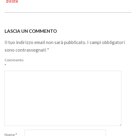
18
d’élite
LASCIA UN COMMENTO
Il tuo indirizzo email non sarà pubblicato.
I campi obbligatori
sono contrassegnati
*
Commento
*
Nome
*