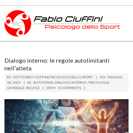
Skip
to
content
PSICOLOGO
Primary
DELLO
Navigation
Menu
SPORT
Dialogo interno: le regole autolimitanti
nell’atleta
TOSCANA
BY:
DOTT.FABIO CIUFFINI PSICOLOGO DELLO SPORT
ON:
MAGGIO
18, 2025
IN:
AUTOSTIMA
,
DIALOGO INTERNO
,
PSICOLOGIA
GENERALE
,
REGOLE
WITH:
0 COMMENTS