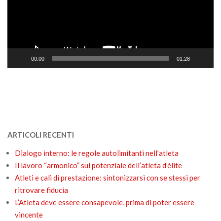
00:00
01:28
ARTICOLI RECENTI
Dialogo interno: le regole autolimitanti nell’atleta
Il lavoro “armonico” sul potenziale dell’atleta d’élite
Atleti e cali di prestazione: sintonizzarsi con se stessi per
ritrovare fiducia
L’Atleta deve essere consapevole, prima di poter essere
vincente