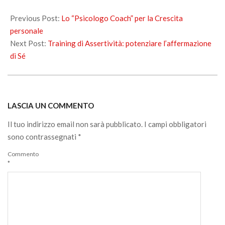
2019-
09-
Previous Post:
Lo “Psicologo Coach” per la Crescita
26
personale
Next Post:
Training di Assertività: potenziare l’affermazione
di Sé
LASCIA UN COMMENTO
Il tuo indirizzo email non sarà pubblicato.
I campi obbligatori
sono contrassegnati
*
Commento
*