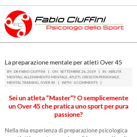
Skip
to
content
PSICOLOGO
Primary
DELLO
Navigation
Menu
SPORT
La preparazione mentale per atleti Over 45
BY:
DR FABIO CIUFFINI
ON:
SETTEMBRE 26, 2019
IN:
ABILITÀ
TOSCANA
MENTALI
,
ALLENAMENTO MENTALE
,
ATLETI
,
CRESCITA PERSONALE
,
MENTAL TRAINING
,
OVER 45
WITH:
0 COMMENTS
Sei un atleta “Master”? O semplicemente
un Over 45 che pratica uno sport per pura
passione?
Nella mia esperienza di preparazione psicologica