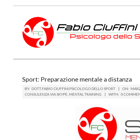
Skip
to
content
PSICOLOGO
DELLO
SPORT
Sport: Preparazione mentale a distanza
TOSCANA
BY:
DOTT.FABIO CIUFFINI PSICOLOGO DELLO SPORT
ON:
MARZ
CONSULENZA VIA SKYPE
,
MENTAL TRAINING
WITH:
0 COMME