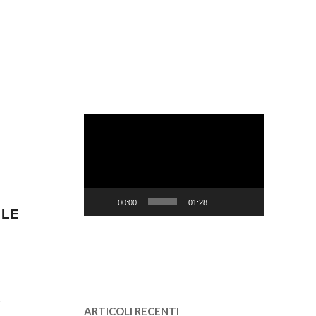
Video
Player
00:00
01:28
 LE
ARTICOLI RECENTI