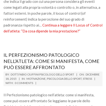
che indica il grado con cui una persona considera gli eventi
come legati alla propria volontà o controllo o, in alternativa, a
fattori esterni. In poche parole, il locus of control (of
reinforcement) indica la percezione del suo grado di
padronanza rispetto ai…
Continua a leggere
Il Locus of Control
dell’atleta: “Da cosa dipende la mia prestazione?”
IL PERFEZIONISMO PATOLOGICO
NELL’ATLETA: COME SI MANIFESTA, COME
PUÒ ESSERE AFFRONTATO
2015-
BY:
DOTT.FABIO CIUFFINI PSICOLOGO DELLO SPORT
ON:
DICEMBRE
12-
18, 2015
IN:
MOTIVAZIONE
,
PSICOLOGIA DELLO SPORT
,
STRESS
WITH:
0 COMMENTS
18
Il Perfezionismo patologico nell’atleta: come si manifesta,
come può essere affrontato Se leggiamo le parole dello