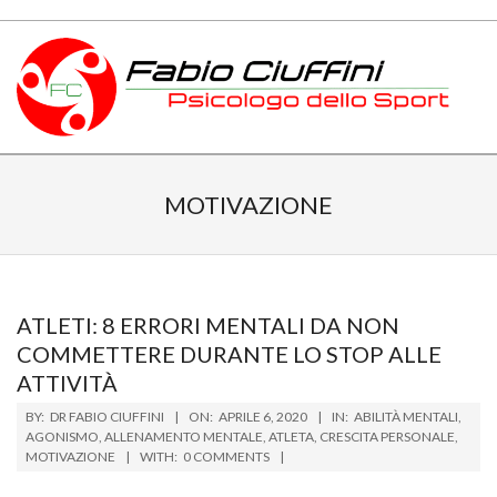
Skip
to
content
PSICOLOGO
Primary
DELLO
Navigation
MOTIVAZIONE
Menu
SPORT
TOSCANA
ATLETI: 8 ERRORI MENTALI DA NON
COMMETTERE DURANTE LO STOP ALLE
ATTIVITÀ
2020-
BY:
DR FABIO CIUFFINI
ON:
APRILE 6, 2020
IN:
ABILITÀ MENTALI
,
04-
AGONISMO
,
ALLENAMENTO MENTALE
,
ATLETA
,
CRESCITA PERSONALE
,
MOTIVAZIONE
WITH:
0 COMMENTS
06