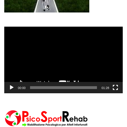
Video
Player
00:00
01:28