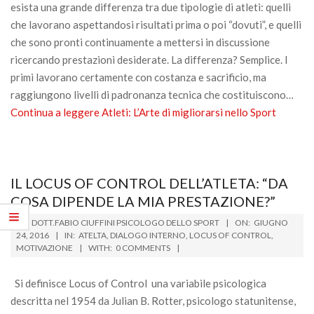
esista una grande differenza tra due tipologie di atleti: quelli
che lavorano aspettandosi risultati prima o poi “dovuti”, e quelli
che sono pronti continuamente a mettersi in discussione
ricercando prestazioni desiderate. La differenza? Semplice. I
primi lavorano certamente con costanza e sacrificio, ma
raggiungono livelli di padronanza tecnica che costituiscono…
Continua a leggere
Atleti: L’Arte di migliorarsi nello Sport
IL LOCUS OF CONTROL DELL’ATLETA: “DA
COSA DIPENDE LA MIA PRESTAZIONE?”
2016-
BY:
DOTT.FABIO CIUFFINI PSICOLOGO DELLO SPORT
ON:
GIUGNO
06-
24, 2016
IN:
ATELTA
,
DIALOGO INTERNO
,
LOCUS OF CONTROL
,
MOTIVAZIONE
WITH:
0 COMMENTS
24
Si definisce Locus of Control una variabile psicologica
descritta nel 1954 da Julian B. Rotter, psicologo statunitense,