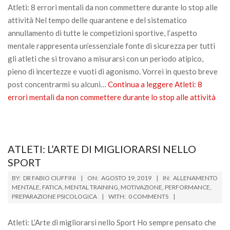
Atleti: 8 errori mentali da non commettere durante lo stop alle
attività Nel tempo delle quarantene e del sistematico
annullamento di tutte le competizioni sportive, l’aspetto
mentale rappresenta un’essenziale fonte di sicurezza per tutti
gli atleti che si trovano a misurarsi con un periodo atipico,
pieno di incertezze e vuoti di agonismo. Vorrei in questo breve
post concentrarmi su alcuni…
Continua a leggere
Atleti: 8
errori mentali da non commettere durante lo stop alle attività
ATLETI: L’ARTE DI MIGLIORARSI NELLO
SPORT
2019-
BY:
DR FABIO CIUFFINI
ON:
AGOSTO 19, 2019
IN:
ALLENAMENTO
08-
MENTALE
,
FATICA
,
MENTAL TRAINING
,
MOTIVAZIONE
,
PERFORMANCE
,
PREPARAZIONE PSICOLOGICA
WITH:
0 COMMENTS
19
Atleti: L’Arte di migliorarsi nello Sport Ho sempre pensato che