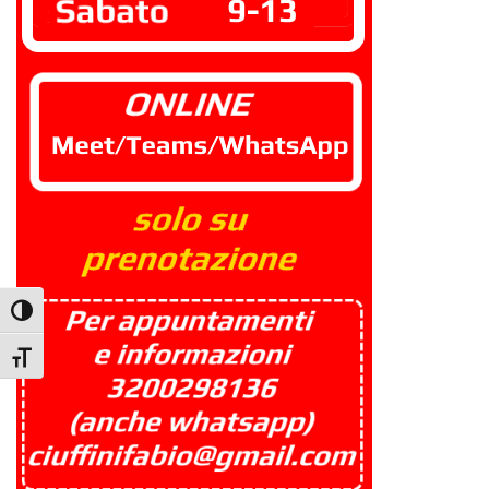
Attiva/disattiva alto contrasto
Attiva/disattiva dimensione testo