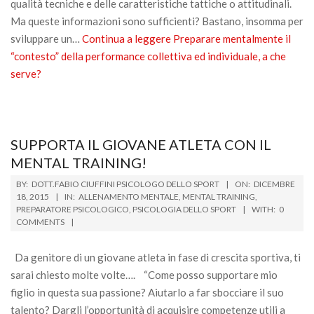
qualità tecniche e delle caratteristiche tattiche o attitudinali.
Ma queste informazioni sono sufficienti? Bastano, insomma per
sviluppare un…
Continua a leggere
Preparare mentalmente il
“contesto” della performance collettiva ed individuale, a che
serve?
SUPPORTA IL GIOVANE ATLETA CON IL
MENTAL TRAINING!
2015-
BY:
DOTT.FABIO CIUFFINI PSICOLOGO DELLO SPORT
ON:
DICEMBRE
12-
18, 2015
IN:
ALLENAMENTO MENTALE
,
MENTAL TRAINING
,
PREPARATORE PSICOLOGICO
,
PSICOLOGIA DELLO SPORT
WITH:
0
18
COMMENTS
Da genitore di un giovane atleta in fase di crescita sportiva, ti
sarai chiesto molte volte…. “Come posso supportare mio
figlio in questa sua passione? Aiutarlo a far sbocciare il suo
talento? Dargli l’opportunità di acquisire competenze utili a