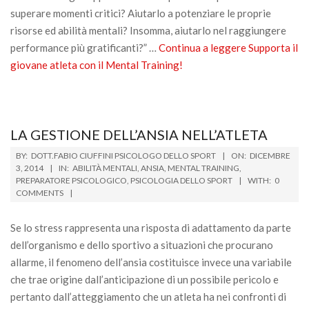
superare momenti critici? Aiutarlo a potenziare le proprie
risorse ed abilità mentali? Insomma, aiutarlo nel raggiungere
performance più gratificanti?” …
Continua a leggere
Supporta il
giovane atleta con il Mental Training!
LA GESTIONE DELL’ANSIA NELL’ATLETA
2014-
BY:
DOTT.FABIO CIUFFINI PSICOLOGO DELLO SPORT
ON:
DICEMBRE
12-
3, 2014
IN:
ABILITÀ MENTALI
,
ANSIA
,
MENTAL TRAINING
,
PREPARATORE PSICOLOGICO
,
PSICOLOGIA DELLO SPORT
WITH:
0
03
COMMENTS
Se lo stress rappresenta una risposta di adattamento da parte
dell’organismo e dello sportivo a situazioni che procurano
allarme, il fenomeno dell’ansia costituisce invece una variabile
che trae origine dall’anticipazione di un possibile pericolo e
pertanto dall’atteggiamento che un atleta ha nei confronti di