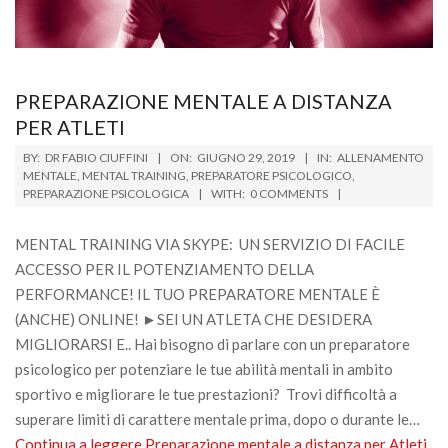
PREPARAZIONE MENTALE A DISTANZA
PER ATLETI
2019-
BY:
DR FABIO CIUFFINI
ON:
GIUGNO 29, 2019
IN:
ALLENAMENTO
06-
MENTALE
,
MENTAL TRAINING
,
PREPARATORE PSICOLOGICO
,
PREPARAZIONE PSICOLOGICA
WITH:
0 COMMENTS
29
MENTAL TRAINING VIA SKYPE: UN SERVIZIO DI FACILE
ACCESSO PER IL POTENZIAMENTO DELLA
PERFORMANCE! IL TUO PREPARATORE MENTALE È
(ANCHE) ONLINE! ►SEI UN ATLETA CHE DESIDERA
MIGLIORARSI E.. Hai bisogno di parlare con un preparatore
psicologico per potenziare le tue abilità mentali in ambito
sportivo e migliorare le tue prestazioni? Trovi difficoltà a
superare limiti di carattere mentale prima, dopo o durante le…
Continua a leggere
Preparazione mentale a distanza per Atleti