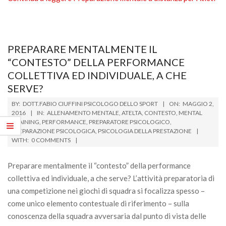
PREPARARE MENTALMENTE IL
“CONTESTO” DELLA PERFORMANCE
COLLETTIVA ED INDIVIDUALE, A CHE
SERVE?
2016-
BY:
DOTT.FABIO CIUFFINI PSICOLOGO DELLO SPORT
ON:
MAGGIO 2,
05-
2016
IN:
ALLENAMENTO MENTALE
,
ATELTA
,
CONTESTO
,
MENTAL
TRAINING
,
PERFORMANCE
,
PREPARATORE PSICOLOGICO
,
02
PREPARAZIONE PSICOLOGICA
,
PSICOLOGIA DELLA PRESTAZIONE
WITH:
0 COMMENTS
Preparare mentalmente il “contesto” della performance
collettiva ed individuale, a che serve? L’attività preparatoria di
una competizione nei giochi di squadra si focalizza spesso –
come unico elemento contestuale di riferimento – sulla
conoscenza della squadra avversaria dal punto di vista delle