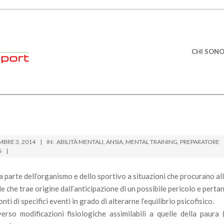
Primary
CHI SON
Navigation
Menu
MBRE 3, 2014
IN:
ABILITÀ MENTALI
,
ANSIA
,
MENTAL TRAINING
,
PREPARATORE
S
parte dell’organismo e dello sportivo a situazioni che procurano all
e che trae origine dall’anticipazione di un possibile pericolo e perta
i di specifici eventi in grado di alterarne l’equilibrio psicofisico.
verso modificazioni fisiologiche assimilabili a quelle della paura 