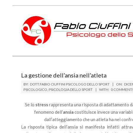
Skip
to
content
PSICOLOGO
DELLO
SPORT
La gestione dell’ansia nell’atleta
TOSCANA
BY:
DOTT.FABIO CIUFFINI PSICOLOGO DELLO SPORT
ON:
DICE
PSICOLOGICO
,
PSICOLOGIA DELLO SPORT
WITH:
0 COMMENT
Se lo
stress
rappresenta una risposta di adattamento da 
fenomeno dell’
ansia
costituisce invece una variabil
dall’atteggiamento che un atleta ha nei confront
La risposta tipica dell’ansia si manifesta infatti attra