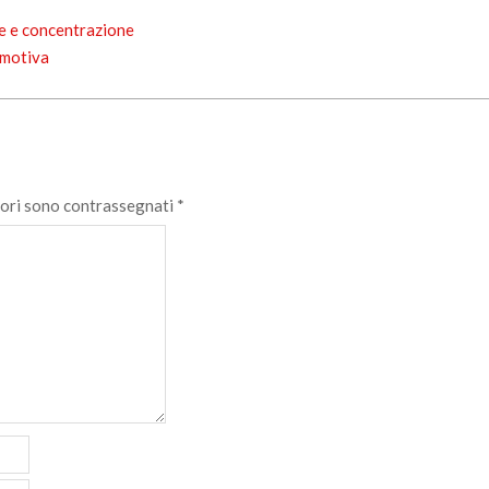
ne e concentrazione
 emotiva
tori sono contrassegnati
*