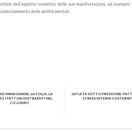
estione dell’aspetto somatico delle sue manifestazioni, ad esempio 
potenzialmento delle abilità mentali.
AD IMMAGINARE..LA FOLLA, LA
L'ATLETA SOTTO PRESSIONE: FATT
 E I FATTORI DISTRAENTI NEL
STRESS INTERNI O ESTERNI
CICLISMO!