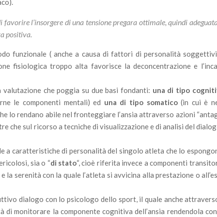
aco).
 favorire l’insorgere di una tensione pregara ottimale, quindi adeguata 
a positiva.
do funzionale ( anche a causa di fattori di personalità soggettivi)
one fisiologica troppo alta favorisce la deconcentrazione e l’inca
a valutazione che poggia su due basi fondanti:
una di tipo cognit
tarne le componenti mentali) ed
una di tipo somatico
(in cui è n
he lo rendano abile nel fronteggiare l’ansia attraverso azioni “anta
re che sul ricorso a tecniche di visualizzazione e di analisi del dialo
le a caratteristiche di personalità del singolo atleta che lo espong
ricolosi, sia o “
di stato
“, cioè riferita invece a componenti transitori
 la serenità con la quale l’atleta si avvicina alla prestazione o all’
ttivo dialogo con lo psicologo dello sport, il quale anche attraverso
bilità di monitorare la componente cognitiva dell’ansia rendendola c