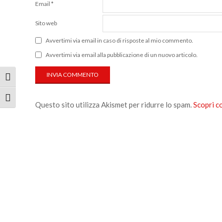
Email
*
Sito web
Avvertimi via email in caso di risposte al mio commento.
Avvertimi via email alla pubblicazione di un nuovo articolo.
Attiva/disattiva alto contrasto
Attiva/disattiva dimensione testo
Questo sito utilizza Akismet per ridurre lo spam.
Scopri c