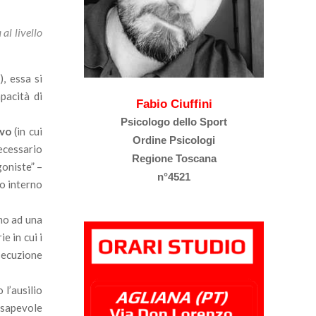
al livello
, essa si
pacità di
Fabio Ciuffini
Psicologo dello Sport
ivo
(in cui
Ordine Psicologi
ecessario
Regione Toscana
goniste” –
n°4521
go interno
ono ad una
e in cui i
esecuzione
 l’ausilio
onsapevole