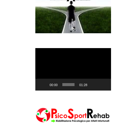
Video
Player
00:00
01:28