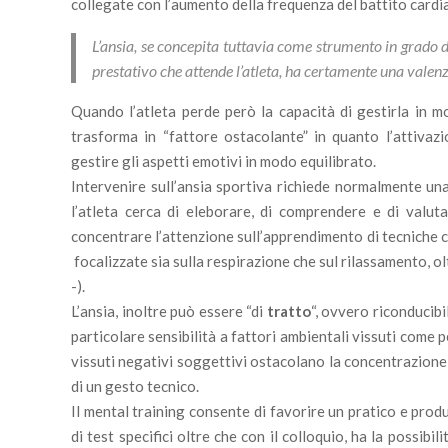
collegate con l’aumento della frequenza del battito cardi
L’ansia, se concepita tuttavia come strumento in grado di
prestativo che attende l’atleta, ha certamente una valenz
Quando l’atleta perde però la capacità di gestirla in mo
trasforma in “fattore ostacolante” in quanto l’attivazi
gestire gli aspetti emotivi in modo equilibrato.
Intervenire sull’ansia sportiva richiede normalmente un
l’atleta cerca di eleborare, di comprendere e di valu
concentrare l’attenzione sull’apprendimento di tecniche c
focalizzate sia sulla respirazione che sul rilassamento, olt
-).
L’ansia, inoltre può essere “di
tratto
“, ovvero riconducibi
particolare sensibilità a fattori ambientali vissuti come pe
vissuti negativi soggettivi ostacolano la concentrazione e
di un gesto tecnico.
Il mental training consente di favorire un pratico e produ
di test specifici oltre che con il colloquio, ha la possi