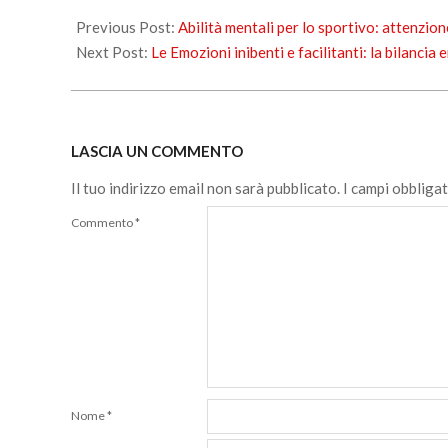
2014-
12-
Previous Post:
Abilità mentali per lo sportivo: attenzio
03
Next Post:
Le Emozioni inibenti e facilitanti: la bilancia
LASCIA UN COMMENTO
Il tuo indirizzo email non sarà pubblicato.
I campi obbliga
Commento
*
Nome
*