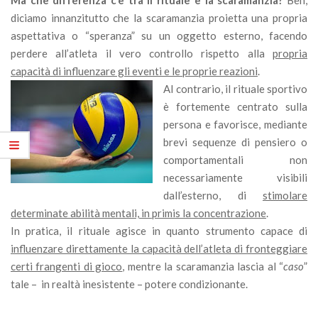
Ma che differenza c’è tra il rituale e la scaramanzia?
Beh,
diciamo innanzitutto che la scaramanzia proietta una propria
aspettativa o “speranza” su un oggetto esterno, facendo
perdere all’atleta il vero controllo rispetto alla
propria
capacità di influenzare gli eventi e le proprie reazioni
.
Al contrario, il rituale sportivo
è fortemente centrato sulla
persona e favorisce, mediante
brevi sequenze di pensiero o
comportamentali non
necessariamente visibili
dall’esterno, di
stimolare
determinate abilità mentali, in primis la concentrazione
.
In pratica, il rituale agisce in quanto strumento capace di
influenzare direttamente la capacità dell’atleta di fronteggiare
certi frangenti di gioco
, mentre la scaramanzia lascia al “
caso
”
tale – in realtà inesistente – potere condizionante.