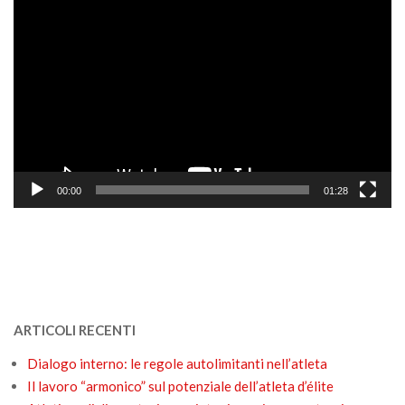
Video
Player
00:00
01:28
ARTICOLI RECENTI
Dialogo interno: le regole autolimitanti nell’atleta
Il lavoro “armonico” sul potenziale dell’atleta d’élite