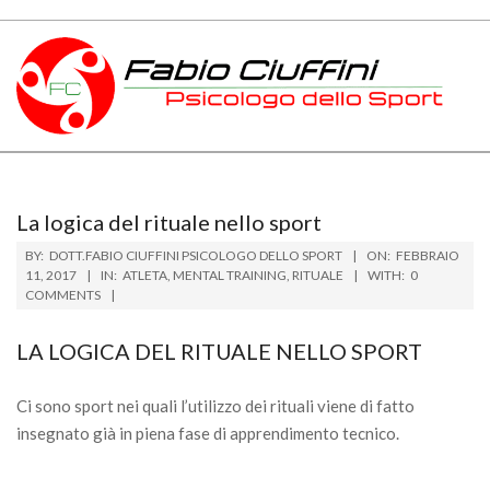
Skip
to
content
PSICOLOGO
Primary
DELLO
Navigation
Menu
SPORT
La logica del rituale nello sport
BY:
DOTT.FABIO CIUFFINI PSICOLOGO DELLO SPORT
ON:
FEBBRAIO
TOSCANA
11, 2017
IN:
ATLETA
,
MENTAL TRAINING
,
RITUALE
WITH:
0
COMMENTS
LA LOGICA DEL RITUALE NELLO SPORT
Ci sono sport nei quali l’utilizzo dei rituali viene di fatto
insegnato già in piena fase di apprendimento tecnico.