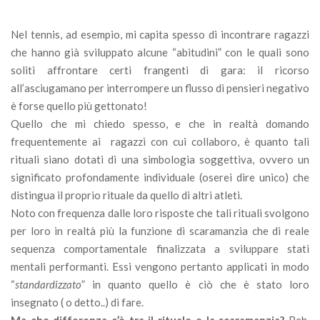
Nel tennis, ad esempio, mi capita spesso di incontrare ragazzi
che hanno già sviluppato alcune “abitudini” con le quali sono
soliti affrontare certi frangenti di gara: il ricorso
all’asciugamano per interrompere un flusso di pensieri negativo
è forse quello più gettonato!
Quello che mi chiedo spesso, e che in realtà domando
frequentemente ai ragazzi con cui collaboro, è quanto tali
rituali siano dotati di una simbologia soggettiva, ovvero un
significato profondamente individuale (oserei dire unico) che
distingua il proprio rituale da quello di altri atleti.
Noto con frequenza dalle loro risposte che tali rituali svolgono
per loro in realtà più la funzione di scaramanzia che di reale
sequenza comportamentale finalizzata a sviluppare stati
mentali performanti. Essi vengono pertanto applicati in modo
“
standardizzato
” in quanto quello è ciò che è stato loro
insegnato ( o detto..) di fare.