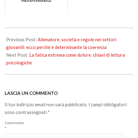
INDISPENSABILE
2017-
02-
Previous Post:
Allenatore, società e regole nei settori
11
giovanili: ecco perché è determinante la coerenza
Next Post:
La fatica estrema come dolore: chiavi di lettura
psicologiche
LASCIA UN COMMENTO
Il tuo indirizzo email non sarà pubblicato.
I campi obbligatori
sono contrassegnati
*
Commento
*