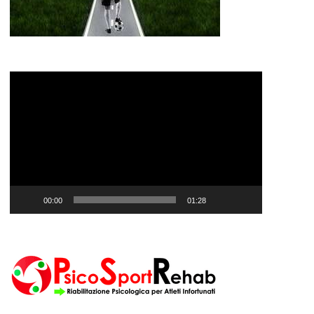
Video
Player
00:00
01:28