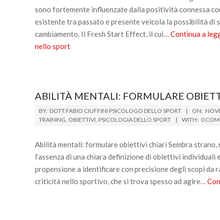
sono fortemente influenzate dalla positività connessa con 
esistente tra passato e presente veicola la possibilità di 
cambiamento. Il Fresh Start Effect, il cui…
Continua a leg
nello sport
ABILITÀ MENTALI: FORMULARE OBIETT
2014-
BY:
DOTT.FABIO CIUFFINI PSICOLOGO DELLO SPORT
ON:
NOVE
11-
TRAINING
,
OBIETTIVI
,
PSICOLOGIA DELLO SPORT
WITH:
0 COM
20
Abilità mentali: formulare obiettivi chiari Sembra strano, m
l’assenza di una chiara definizione di obiettivi individuali 
propensione a identificare con precisione degli scopi da 
criticità nello sportivo, che si trova spesso ad agire…
Con