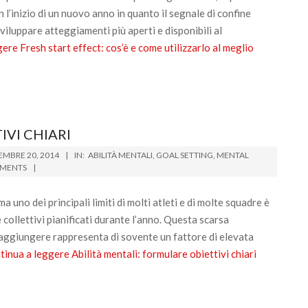
l’inizio di un nuovo anno in quanto il segnale di confine
sviluppare atteggiamenti più aperti e disponibili al
gere
Fresh start effect: cos’è e come utilizzarlo al meglio
IVI CHIARI
MBRE 20, 2014
IN:
ABILITÀ MENTALI
,
GOAL SETTING
,
MENTAL
MENTS
a uno dei principali limiti di molti atleti e di molte squadre è
e collettivi pianificati durante l’anno. Questa scarsa
raggiungere rappresenta di sovente un fattore di elevata
tinua a leggere
Abilità mentali: formulare obiettivi chiari