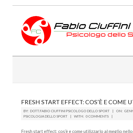
Skip
to
content
PSICOLOGO
DELLO
SPORT
TOSCANA
FRESH START EFFECT: COS’È E COME 
2016-
BY:
DOTT.FABIO CIUFFINI PSICOLOGO DELLO SPORT
ON:
GENN
01-
PSICOLOGIA DELLO SPORT
WITH:
0 COMMENTS
04
Fresh start effect: cos’è e come utilizzarlo al meglio nell