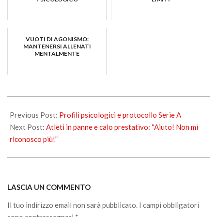
VUOTI DI AGONISMO:
MANTENERSI ALLENATI
MENTALMENTE
2020-
06-
Previous Post:
Profili psicologici e protocollo Serie A
12
Next Post:
Atleti in panne e calo prestativo: “Aiuto! Non mi
riconosco più!”
LASCIA UN COMMENTO
Il tuo indirizzo email non sarà pubblicato.
I campi obbligatori