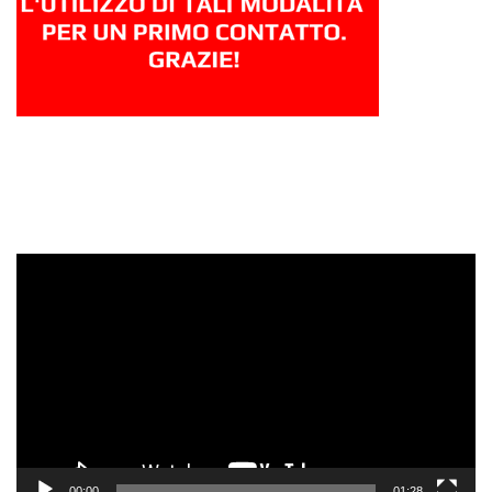
Video
Player
00:00
01:28