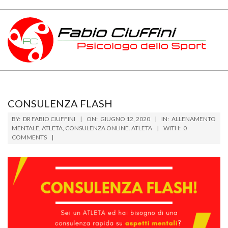
Skip
to
content
PSICOLOGO
Primary
DELLO
Navigation
Menu
SPORT
CONSULENZA FLASH
BY:
DR FABIO CIUFFINI
ON:
GIUGNO 12, 2020
IN:
ALLENAMENTO
TOSCANA
MENTALE
,
ATLETA
,
CONSULENZA ONLINE. ATLETA
WITH:
0
COMMENTS