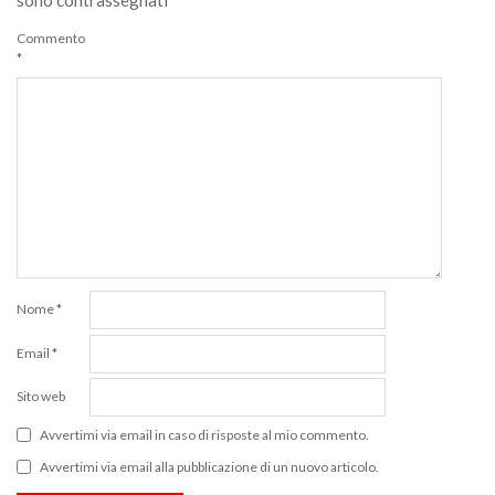
sono contrassegnati
*
Commento
*
Nome
*
Email
*
Sito web
Avvertimi via email in caso di risposte al mio commento.
Avvertimi via email alla pubblicazione di un nuovo articolo.