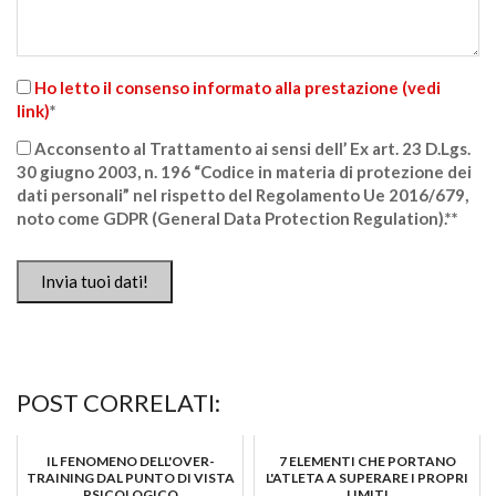
Ho letto il consenso informato alla prestazione (vedi
link)
*
Acconsento al Trattamento ai sensi dell’ Ex art. 23 D.Lgs.
30 giugno 2003, n. 196 “Codice in materia di protezione dei
dati personali” nel rispetto del Regolamento Ue 2016/679,
noto come GDPR (General Data Protection Regulation).*
*
Invia tuoi dati!
POST CORRELATI:
IL FENOMENO DELL'OVER-
7 ELEMENTI CHE PORTANO
TRAINING DAL PUNTO DI VISTA
L'ATLETA A SUPERARE I PROPRI
PSICOLOGICO
LIMITI