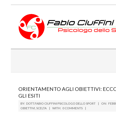
Skip
to
content
PSICOLOGO
DELLO
SPORT
TOSCANA
ORIENTAMENTO AGLI OBIETTIVI: EC
GLI ESITI
2015-
BY:
DOTT.FABIO CIUFFINI PSICOLOGO DELLO SPORT
ON:
FEBB
02-
OBIETTIVI
,
SCELTA
WITH:
0 COMMENTS
25