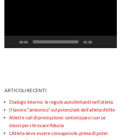
00:00
01:28
ARTICOLI RECENTI
Dialogo interno: le regole autolimitanti nell’atleta
Il lavoro “armonico” sul potenziale dell’atleta d’élite
Atleti e cali di prestazione: sintonizzarsi con se
stessi per ritrovare fiducia
L’Atleta deve essere consapevole, prima di poter