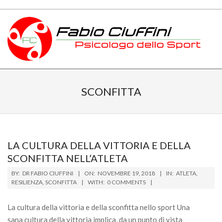
Skip
to
content
PSICOLOGO
Primary
DELLO
Navigation
SCONFITTA
Menu
SPORT
TOSCANA
LA CULTURA DELLA VITTORIA E DELLA
SCONFITTA NELL’ATLETA
2018-
BY:
DR FABIO CIUFFINI
ON:
NOVEMBRE 19, 2018
IN:
ATLETA
,
11-
RESILIENZA
,
SCONFITTA
WITH:
0 COMMENTS
19
La cultura della vittoria e della sconfitta nello sport Una
sana cultura della vittoria implica, da un punto di vista