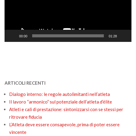
00:00
01:28
ARTICOLI RECENTI
Dialogo interno: le regole autolimitanti nell’atleta
Il lavoro “armonico” sul potenziale dell’atleta d’élite
Atleti e cali di prestazione: sintonizzarsi con se stessi per
ritrovare fiducia
L’Atleta deve essere consapevole, prima di poter essere
vincente