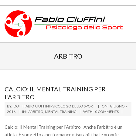
Skip
to
content
PSICOLOGO
Primary
DELLO
Navigation
ARBITRO
Menu
SPORT
TOSCANA
CALCIO: IL MENTAL TRAINING PER
L’ARBITRO
2016-
BY:
DOTT.FABIO CIUFFINI PSICOLOGO DELLO SPORT
ON:
GIUGNO 7,
06-
2016
IN:
ARBITRO
,
MENTAL TRAINING
WITH:
0 COMMENTS
07
Calcio: Il Mental Training per l’Arbitro Anche l’arbitro è un
atleta. È soggetto a performance misurabili, ha le proprie