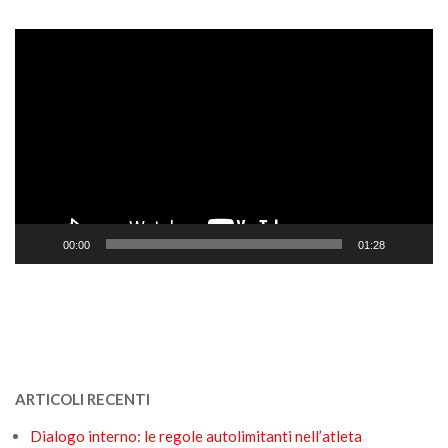
Video
Player
00:00
01:28
ARTICOLI RECENTI
Dialogo interno: le regole autolimitanti nell’atleta