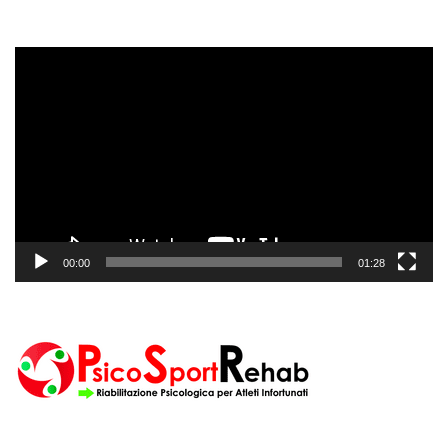
Video
Player
00:00
01:28