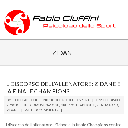
Skip
to
content
PSICOLOGO
Primary
DELLO
Navigation
ZIDANE
Menu
SPORT
TOSCANA
IL DISCORSO DELL’ALLENATORE: ZIDANE E
LA FINALE CHAMPIONS
2018-
BY:
DOTT.FABIO CIUFFINI PSICOLOGO DELLO SPORT
ON:
FEBBRAIO
02-
2, 2018
IN:
COMUNICAZIONE
,
GRUPPO
,
LEADERSHIP
,
REAL MADRID
,
ZIDANE
WITH:
0 COMMENTS
02
Il discorso dell’allenatore: Zidane e la finale Champions contro