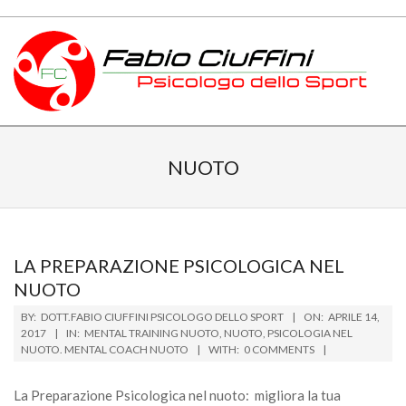
Skip
to
content
PSICOLOGO
Primary
DELLO
Navigation
NUOTO
Menu
SPORT
TOSCANA
LA PREPARAZIONE PSICOLOGICA NEL
NUOTO
2017-
BY:
DOTT.FABIO CIUFFINI PSICOLOGO DELLO SPORT
ON:
APRILE 14,
04-
2017
IN:
MENTAL TRAINING NUOTO
,
NUOTO
,
PSICOLOGIA NEL
NUOTO. MENTAL COACH NUOTO
WITH:
0 COMMENTS
14
La Preparazione Psicologica nel nuoto: migliora la tua