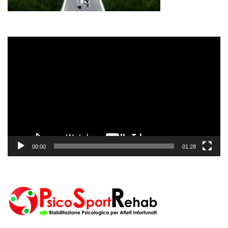
Video
Player
00:00
01:28