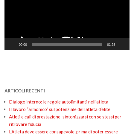
00:00
01:28
ARTICOLI RECENTI
Dialogo interno: le regole autolimitanti nell’atleta
Il lavoro “armonico” sul potenziale dell’atleta d’élite
Atleti e cali di prestazione: sintonizzarsi con se stessi per
ritrovare fiducia
L’Atleta deve essere consapevole, prima di poter essere