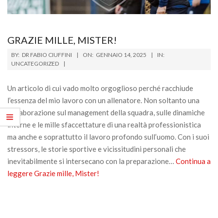
GRAZIE MILLE, MISTER!
2025-
BY:
DR FABIO CIUFFINI
ON:
GENNAIO 14, 2025
IN:
01-
UNCATEGORIZED
14
Un articolo di cui vado molto orgoglioso perché racchiude
l’essenza del mio lavoro con un allenatore. Non soltanto una
collaborazione sul management della squadra, sulle dinamiche
interne e le mille sfaccettature di una realtà professionistica
ma anche e soprattutto il lavoro profondo sull’uomo. Con i suoi
stressors, le storie sportive e vicissitudini personali che
inevitabilmente si intersecano con la preparazione…
Continua a
leggere
Grazie mille, Mister!