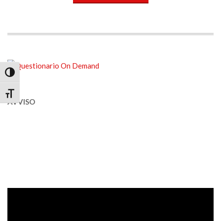
Attiva/disattiva alto contrasto
Attiva/disattiva dimensione testo
AVVISO
Video
Player