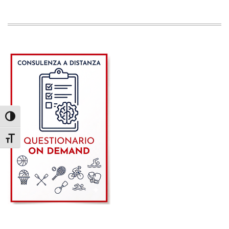
Attiva/disattiva alto contrasto
Attiva/disattiva dimensione testo