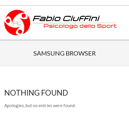
Skip
to
content
PSICOLOGO
Primary
DELLO
Navigation
SAMSUNG BROWSER
Menu
SPORT
TOSCANA
NOTHING FOUND
Apologies, but no entries were found.