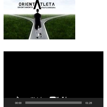
Video
Player
00:00
01:28