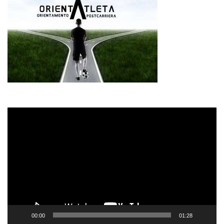
Video
Player
00:00
01:28