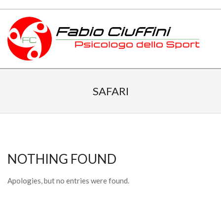
Skip
to
content
PSICOLOGO
Primary
DELLO
Navigation
SAFARI
Menu
SPORT
TOSCANA
NOTHING FOUND
Apologies, but no entries were found.