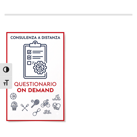
Attiva/disattiva alto contrasto
Attiva/disattiva dimensione testo